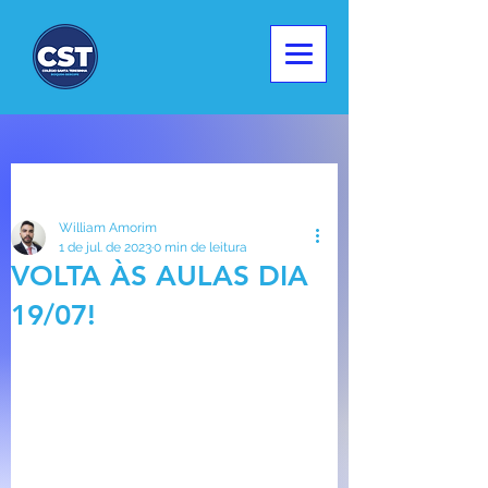
Post
William Amorim
1 de jul. de 2023
0 min de leitura
VOLTA ÀS AULAS DIA
19/07!