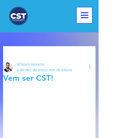
Post
William Amorim
4 de dez. de 2023
1 min de leitura
Vem ser CST!