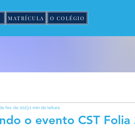
MATRÍCULA
O COLÉGIO
de fev. de 2023
1 min de leitura
ndo o evento CST Folia