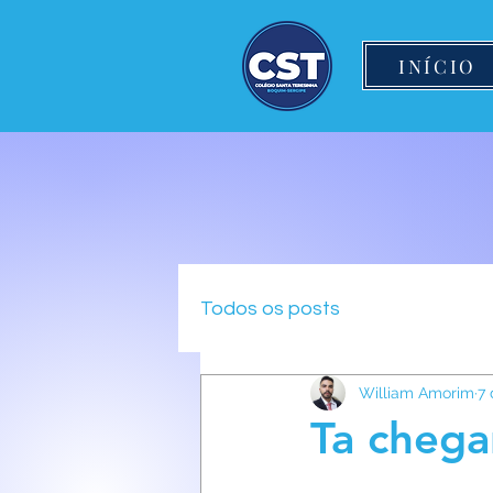
INÍCIO
Todos os posts
William Amorim
7 
Ta chega