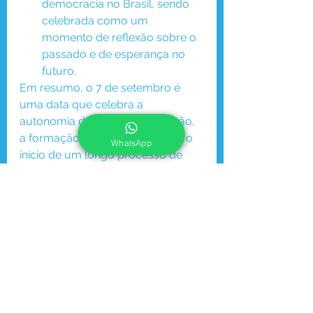
democracia no Brasil, sendo 
celebrada como um 
momento de reflexão sobre o 
passado e de esperança no 
futuro.
Em resumo, o 7 de setembro é 
uma data que celebra a 
autonomia do Brasil como nação, 
a formação de sua identidade e o 
WhatsApp
início de um longo processo de 
consolidação política e social. É 
um momento de orgulho para os 
brasileiros e de celebração da 
liberdade e independência.
Ver tudo
Posts recentes