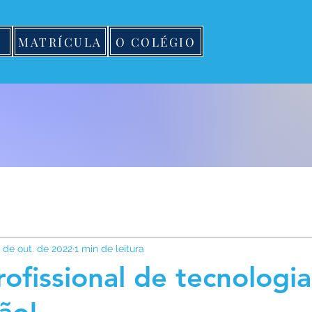
MATRÍCULA
O COLÉGIO
 de out. de 2022
1 min de leitura
rofissional de tecnologi