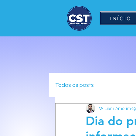
INÍCIO
Todos os posts
William Amorim
19
Dia do p