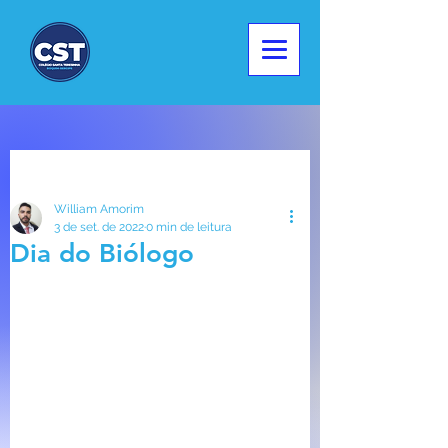
Post
William Amorim
3 de set. de 2022
0 min de leitura
Dia do Biólogo