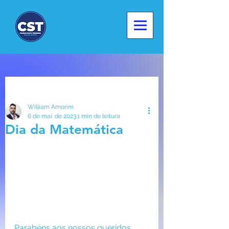
Post
William Amorim
6 de mai. de 2023
1 min de leitura
Dia da Matemática
Parabéns aos nossos queridos 