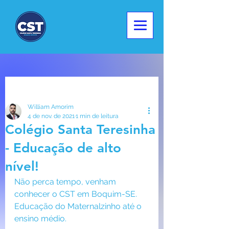
Post
William Amorim
4 de nov. de 2021
1 min de leitura
Colégio Santa Teresinha
- Educação de alto
nível!
Não perca tempo, venham 
conhecer o CST em Boquim-SE. 
Educação do Maternalzinho até o 
ensino médio.