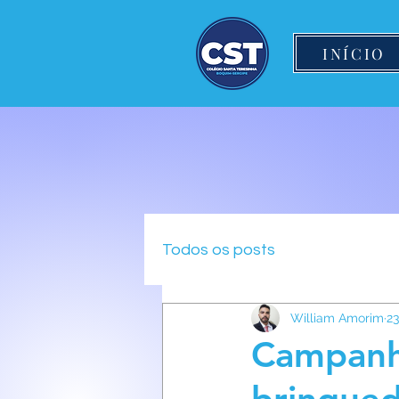
INÍCIO
Todos os posts
William Amorim
23
Campanh