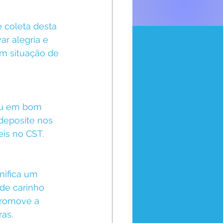
 coleta desta 
ar alegria e 
m situação de 
ou em bom 
deposite nos 
eis no CST.
nifica um 
de carinho 
promove a 
ras.