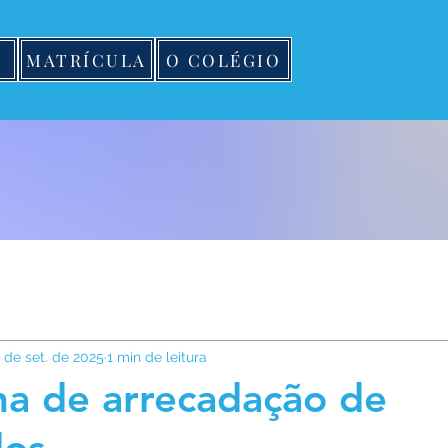
MATRÍCULA
O COLÉGIO
 de set. de 2025
1 min de leitura
a de arrecadação de