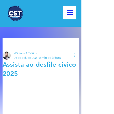
Post
William Amorim
23 de set. de 2025
0 min de leitura
Assista ao desfile cívico
2025