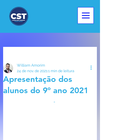
Post
William Amorim
24 de nov. de 2021
1 min de leitura
Apresentação dos
alunos do 9º ano 2021
 Contos de Inverno 
 de William Shakespeare.