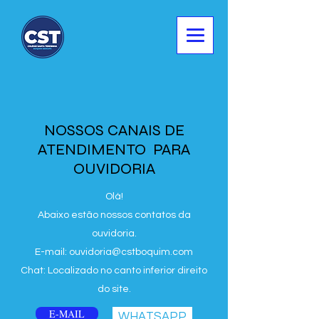
NOSSOS CANAIS DE
ATENDIMENTO PARA
OUVIDORIA
Olá!
Abaixo estão nossos contatos da
ouvidoria.
E-mail: ouvidoria@cstboquim.com
Chat: Localizado no canto inferior direito
do site.
E-MAIL
WHATSAPP